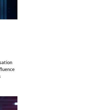
sation
nfluence
s