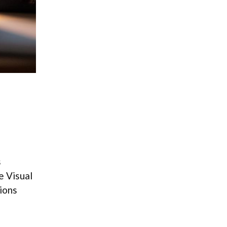
s
e Visual
tions