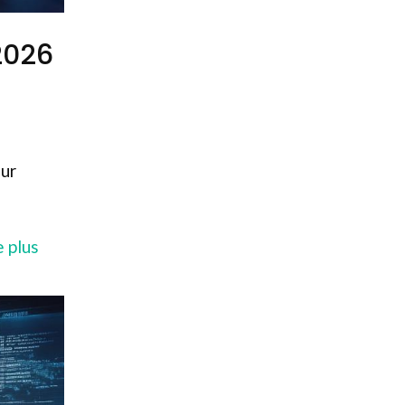
 2026
our
e plus