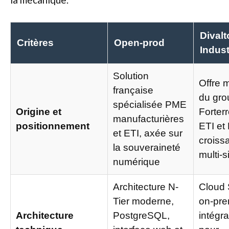
Divalt
Critères
Open-prod
Indust
Solution
Offre 
française
du gro
spécialisée PME
Origine et
Forterr
manufacturières
positionnement
ETI et
et ETI, axée sur
croiss
la souveraineté
multi-s
numérique
Architecture N-
Cloud
Tier moderne,
on-pre
Architecture
PostgreSQL,
intégra