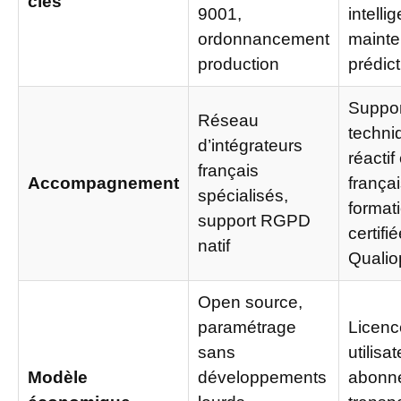
clés
9001,
intelli
ordonnancement
maint
production
prédict
Suppor
Réseau
techni
d’intégrateurs
réactif
français
Accompagnement
françai
spécialisés,
format
support RGPD
certifi
natif
Qualio
Open source,
paramétrage
Licenc
sans
utilisa
Modèle
développements
abonn