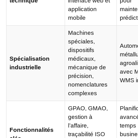
technique
interface web et
pour
application
maint
mobile
prédict
Machines
spéciales,
Automo
dispositifs
métallu
Spécialisation
médicaux,
agroal
industrielle
mécanique de
avec 
précision,
WMS i
nomenclatures
complexes
GPAO, GMAO,
Planifi
gestion à
avanc
l’affaire,
temps 
Fonctionnalités
traçabilité ISO
busine