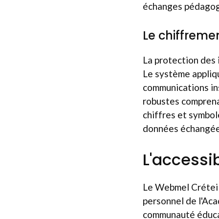
échanges pédagogi
Le chiffreme
La protection des 
Le système appliq
communications ins
robustes comprena
chiffres et symbol
données échangées
L'accessi
Le Webmel Créteil
personnel de l'Ac
communauté éducat