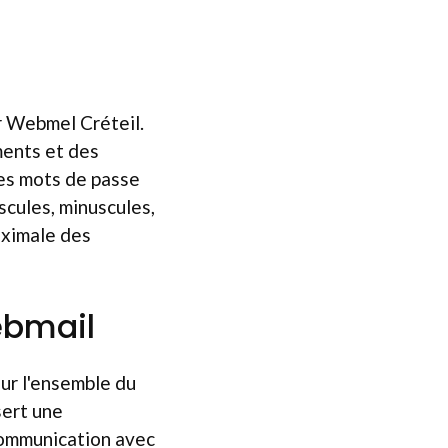
r Webmel Créteil.
ments et des
des mots de passe
cules, minuscules,
aximale des
ebmail
ur l'ensemble du
sert une
communication avec