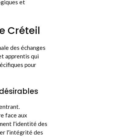
ogiques et
e Créteil
male des échanges
et apprentis qui
pécifiques pour
ndésirables
entrant.
re face aux
ent l'identité des
r l'intégrité des