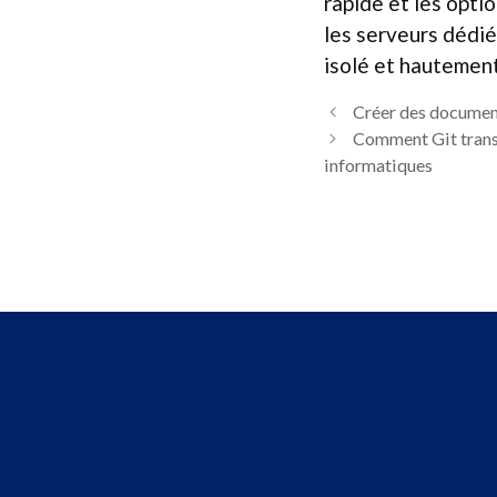
rapide et les opti
les serveurs dédié
isolé et hautement
Créer des document
Comment Git transf
informatiques