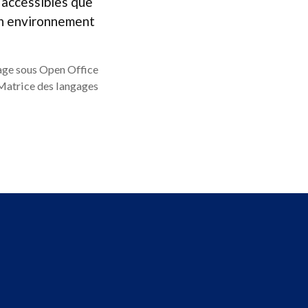
s accessibles que
un environnement
age sous Open Office
 Matrice des langages