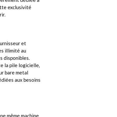
tte exclusivité
ir.
urnisseur et
s illimité au
s disponibles.
 la pile logicielle,
ur bare metal
édiées aux besoins
d’une même machine