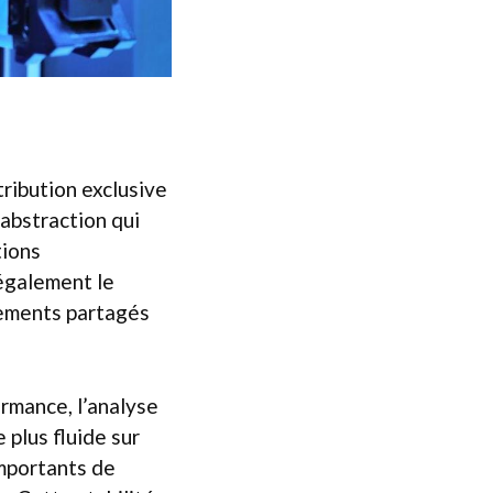
ribution exclusive
’abstraction qui
tions
 également le
nements partagés
rmance, l’analyse
plus fluide sur
importants de