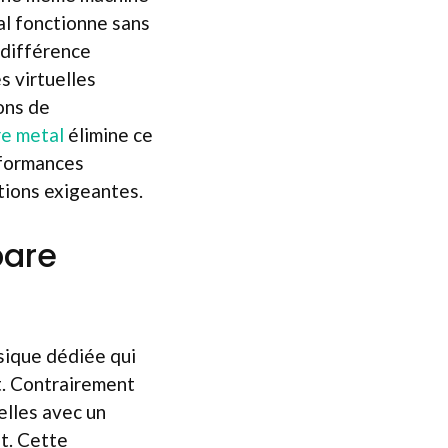
al fonctionne sans
 différence
s virtuelles
ons de
re metal
élimine ce
rformances
ations exigeantes.
bare
sique dédiée qui
nt. Contrairement
elles avec un
nt. Cette