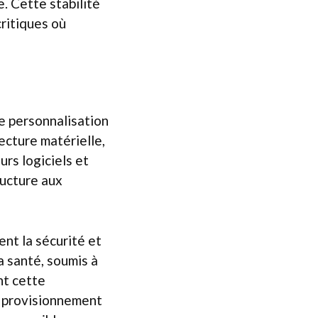
. Cette stabilité
ritiques où
de personnalisation
tecture matérielle,
urs logiciels et
ructure aux
nt la sécurité et
a santé, soumis à
nt cette
le provisionnement